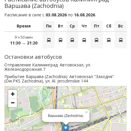
Варшава (Zachodnia)
Расписание в силе с
03.08.2026
по
16.08.2026
.
Время
Пн
Вт
Ср
Чт
Пт
Сб
Вс
9 ч 50 мин
11:30
→
21:20
Остановки aвтобусов
Отправление Калининград:
Автовокзал, ул.
Железнодорожная 7
Прибытие Варшава (Zachodnia):
Автовокзал "Заходня"
(Dw.PKS Zachodnia), ул. Al. Jerozlimskie 144
+
−
×
Варшава (Zachodnia)