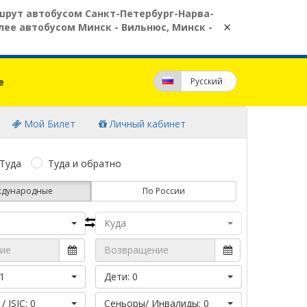
рут автобусом Санкт-Петербург-Нарва-
×
ее автобусом Минск - Вильнюс, Минск -
e
Pусский
Мой Билет
Личный кабинет
Туда
Туда и обратно
дународные
По России
Куда
1
Дети: 0
 ISIC: 0
Сеньоры/ Инвалиды: 0