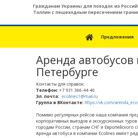
Skip
Гражданам Украины для поездок из Россий
to
Таллин с пешеходным пересечением границ
main
content
Предложения
Аренда автобусов 
Петербурге
Контакты для справок:
Телефон:
+7 931 366-44-40
Эл. почта:
ecolines1@mail.ru
Группа в ВКонтакте:
https://vk.com/arenda_eco
Помимо регулярных рейсов наша компания пред
корпоративных выездов и экскурсионных туров 
городам России, странам СНГ и Европейского с
Аренда автобуса в компании Ecolines имеет ря