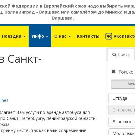
ской Федерации в Европейский союз надо выбирать марш
, Калининград - Варшава или самолётом до Минска и дал
Варшава.
Поездка
Инфо
О нас
Контакты
VKontakt
в Санкт-
Поиск
Только 
Mеж
Откуда
lines
лагает Вам услуги по аренде автобуса для
по Санкт-Петербургу, Ленинградской области,
Взрослые: 
оюза.
д преимуществ, так как наши современные
Молодежь /